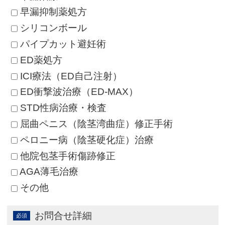
早漏抑制薬処方
シリコンボール
パイプカット避妊術
ED薬処方
ICI療法（ED自己注射）
ED衝撃波治療（ED-MAX）
STD性病治療・検査
屈曲ペニス（陰茎湾曲症）修正手術
ペロニー病（陰茎硬化症）治療
他院包茎手術傷跡修正
AGA薄毛治療
その他
お問合せ詳細