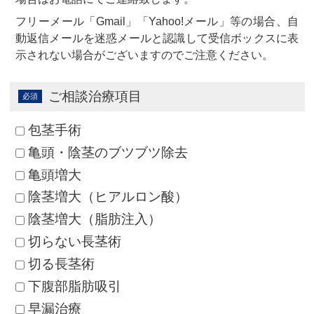
フリーメール「Gmail」「Yahoo!メール」等の場合、自
動返信メールを迷惑メールと認識して受信ボックスに表
示されない場合がございますのでご注意ください。
ご相談治療項目
包茎手術
亀頭・陰茎のブツブツ除去
亀頭増大
陰茎増大（ヒアルロン酸）
陰茎増大（脂肪注入）
切らない長茎術
切る長茎術
下腹部脂肪吸引
早漏治療