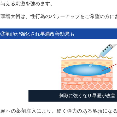
に与える刺激を強めます。
亀頭増大術は、性行為のパワーアップをご希望の方に
③亀頭が強化され早漏改善効果も
刺激に強くなり早漏が改善
亀頭への薬剤注入により、硬く弾力のある亀頭にな