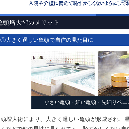
亀頭増大術のメリット
①大きく逞しい亀頭で自信の見た目に
小さい亀頭・細い亀頭・先細りペニ
亀頭増大術により、大きく逞しい亀頭が形成され、
ジムなどで他の男性に見られても、恥ずかしくない自