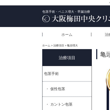
包茎手術・ペニス増大・早漏治療
ホーム
治
ホーム > 治療項目 > 亀頭増大
亀
包茎手術
仮性包茎
カントン包茎