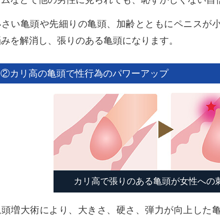
小さい亀頭や先細りの亀頭、加齢とともにペニスが
悩みを解消し、張りのある亀頭になります。
②カリ高の亀頭で性行為のパワーアップ
カリ高で張りのある亀頭が女性への刺
亀頭増大術により、大きさ、硬さ、弾力が向上した