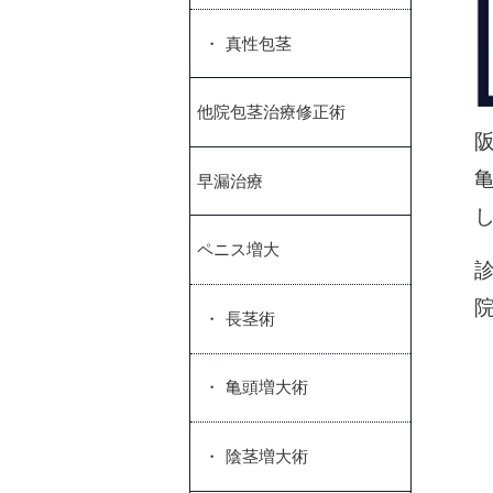
真性包茎
他院包茎治療修正術
早漏治療
ペニス増大
長茎術
亀頭増大術
陰茎増大術