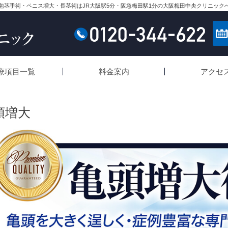
包茎手術・ペニス増大・長茎術はJR大阪駅5分・阪急梅田駅1分の大阪梅田中央クリニック
療項目一覧
料金案内
アクセ
頭増大