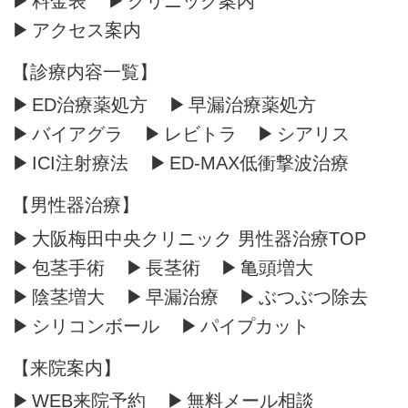
料金表
クリニック案内
アクセス案内
【診療内容一覧】
ED治療薬処方
早漏治療薬処方
バイアグラ
レビトラ
シアリス
ICI注射療法
ED-MAX低衝撃波治療
【男性器治療】
大阪梅田中央クリニック 男性器治療TOP
包茎手術
長茎術
亀頭増大
陰茎増大
早漏治療
ぶつぶつ除去
シリコンボール
パイプカット
【来院案内】
WEB来院予約
無料メール相談